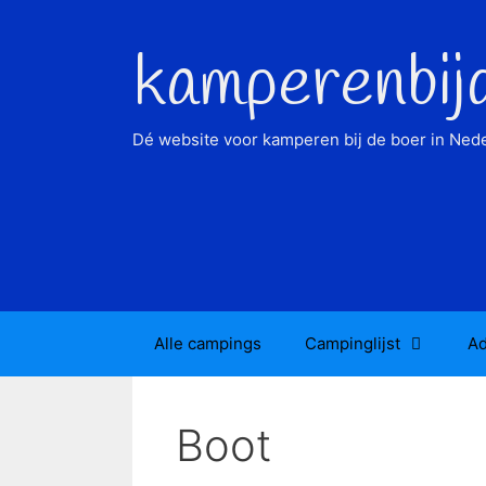
Ga
naar
kamperenbij
de
inhoud
Dé website voor kamperen bij de boer in Nede
Alle campings
Campinglijst
Ad
Boot