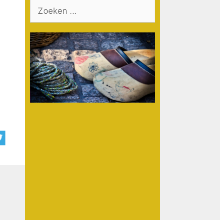
Zoek
naar: