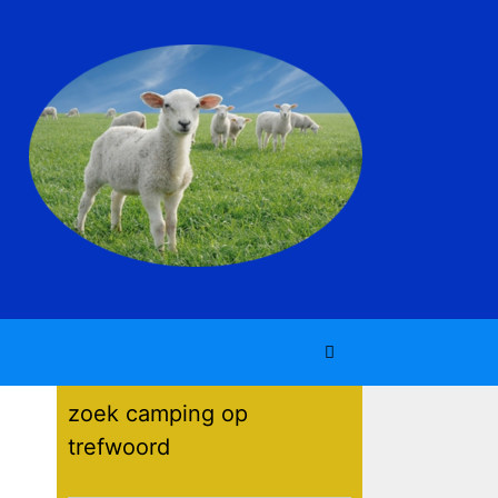
zoek camping op
trefwoord