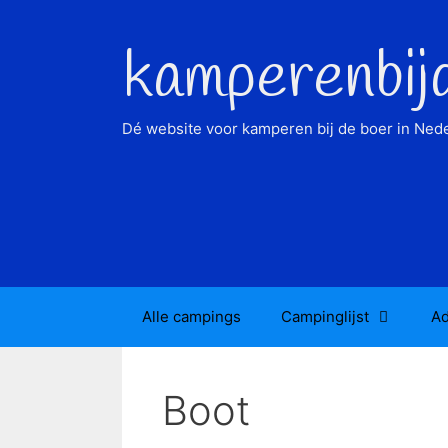
Ga
naar
kamperenbij
de
inhoud
Dé website voor kamperen bij de boer in Nede
Alle campings
Campinglijst
Ad
Boot