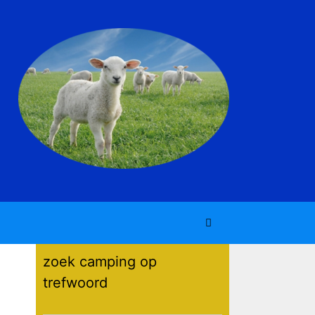
zoek camping op
trefwoord