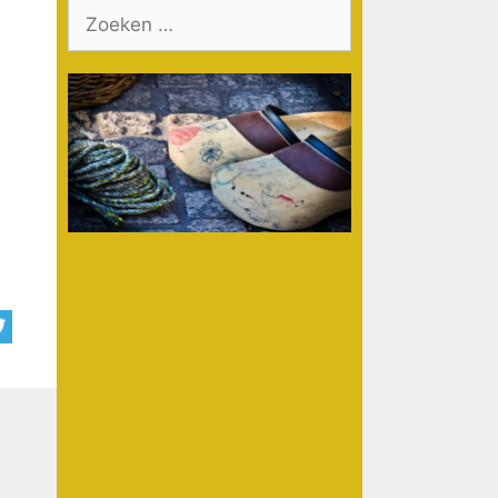
Zoek
naar: