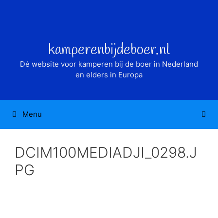
Ga
naar
de
inhoud
kamperenbijdeboer.nl
Dé website voor kamperen bij de boer in Nederland
en elders in Europa
Menu
DCIM100MEDIADJI_0298.J
PG