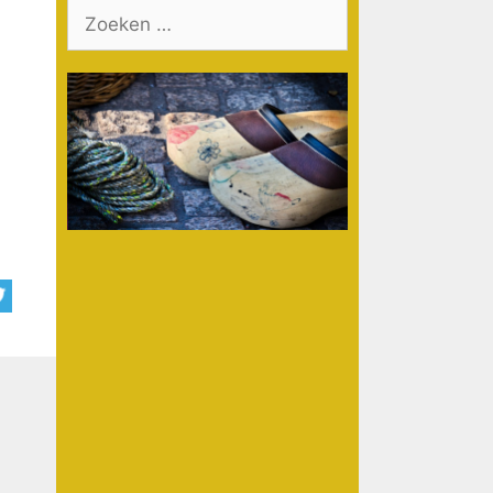
Zoek
naar: