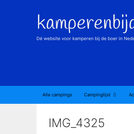
Ga
naar
kamperenbij
de
inhoud
Dé website voor kamperen bij de boer in Nede
Alle campings
Campinglijst
Ad
IMG_4325