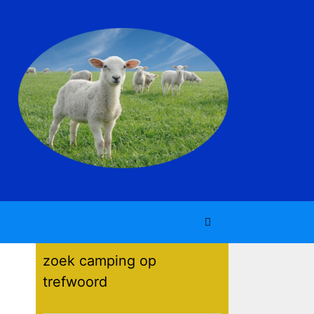
zoek camping op
trefwoord