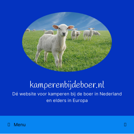
Ga
naar
de
inhoud
kamperenbijdeboer.nl
Dé website voor kamperen bij de boer in Nederland
en elders in Europa
Menu