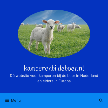
Ga
naar
de
inhoud
kamperenbijdeboer.nl
Dé website voor kamperen bij de boer in Nederland
en elders in Europa
Menu