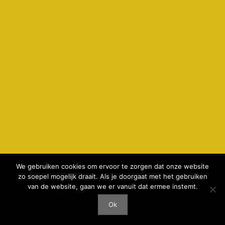
We gebruiken cookies om ervoor te zorgen dat onze website
zo soepel mogelijk draait. Als je doorgaat met het gebruiken
© 2026 kamperenbijdeboer.nl -
privacyverklaring & cookie
van de website, gaan we er vanuit dat ermee instemt.
gebruik
-
Disclaimer
-
realisatie AeWeb
Ok