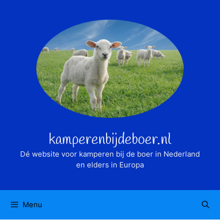
Ga
naar
de
inhoud
kamperenbijdeboer.nl
Dé website voor kamperen bij de boer in Nederland
en elders in Europa
Menu