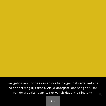
We gebruiken cookies om ervoor te zorgen dat onze website
zo soepel mogelijk draait. Als je doorgaat met het gebruiken
© 2026 kamperenbijdeboer.nl -
privacyverklaring & cookie
van de website, gaan we er vanuit dat ermee instemt.
gebruik
-
Disclaimer
-
realisatie AeWeb
Ok