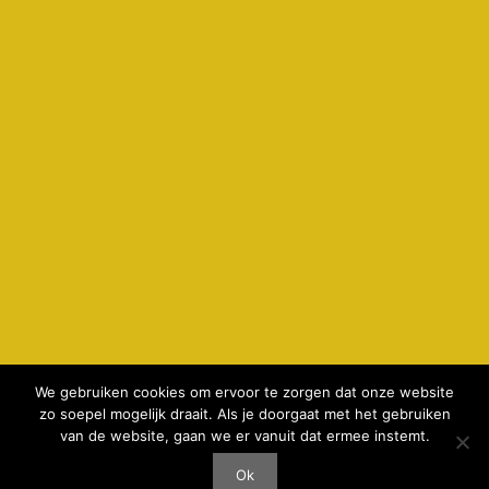
We gebruiken cookies om ervoor te zorgen dat onze website
zo soepel mogelijk draait. Als je doorgaat met het gebruiken
© 2026 kamperenbijdeboer.nl -
privacyverklaring & cookie
van de website, gaan we er vanuit dat ermee instemt.
gebruik
-
Disclaimer
-
realisatie AeWeb
Ok