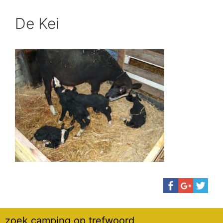
De Kei
zoek camping op trefwoord