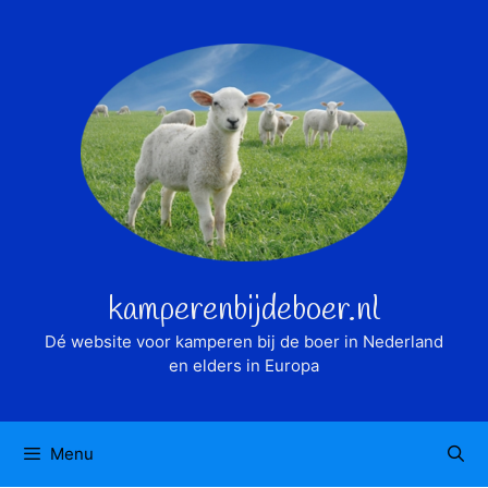
Ga
naar
de
inhoud
kamperenbijdeboer.nl
Dé website voor kamperen bij de boer in Nederland
en elders in Europa
Menu