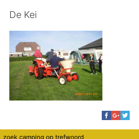
De Kei
zoek camping op trefwoord