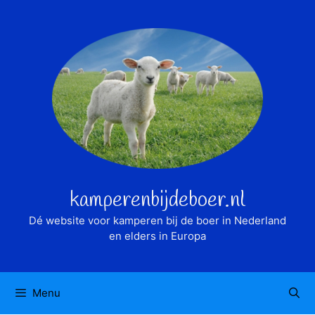
Ga
naar
de
inhoud
kamperenbijdeboer.nl
Dé website voor kamperen bij de boer in Nederland
en elders in Europa
Menu