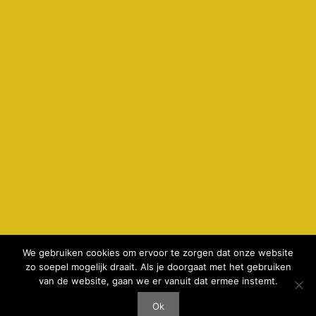
We gebruiken cookies om ervoor te zorgen dat onze website
zo soepel mogelijk draait. Als je doorgaat met het gebruiken
© 2026 kamperenbijdeboer.nl -
privacyverklaring & cookie
van de website, gaan we er vanuit dat ermee instemt.
gebruik
-
Disclaimer
-
realisatie AeWeb
Ok