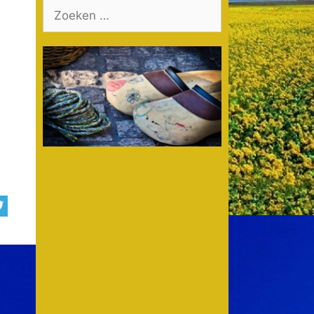
Zoek
naar: