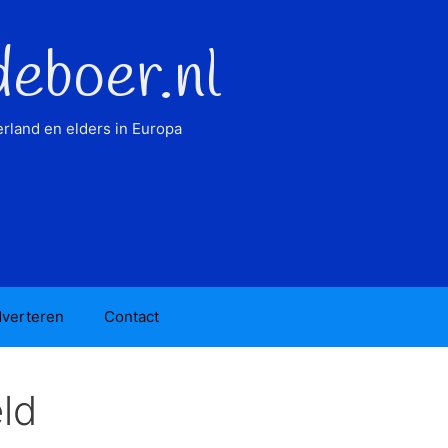
deboer.nl
rland en elders in Europa
verteren
Contact
ld