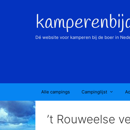
Ga
naar
kamperenbij
de
inhoud
Dé website voor kamperen bij de boer in Nede
Alle campings
Campinglijst
Ad
’t Rouweelse ve