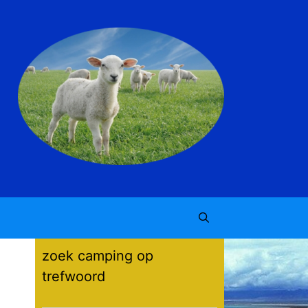
zoek camping op
trefwoord