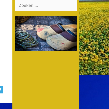
Zoek
naar: