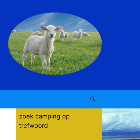
zoek camping op
trefwoord