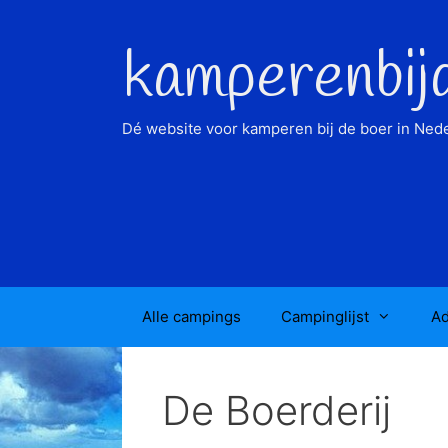
Ga
naar
kamperenbij
de
inhoud
Dé website voor kamperen bij de boer in Nede
Alle campings
Campinglijst
Ad
De Boerderij