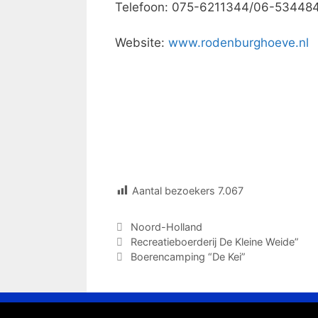
Telefoon: 075-6211344/06-53448
Website:
www.rodenburghoeve.nl
Aantal bezoekers
7.067
Categorieën
Noord-Holland
Recreatieboerderij De Kleine Weide”
Boerencamping “De Kei”
© 2026 kamperen