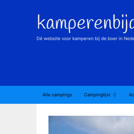
Ga
naar
kamperenbij
de
inhoud
Dé website voor kamperen bij de boer in Nede
Alle campings
Campinglijst
Ad