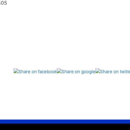
405
bijdeboer.nl -
privacyverklaring & cookie gebruik
-
Disclaimer