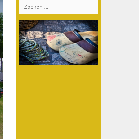
Zoek
naar: