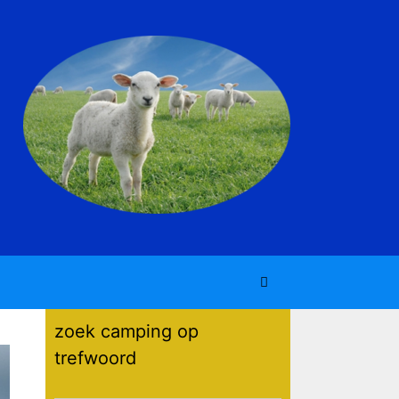
zoek camping op
trefwoord