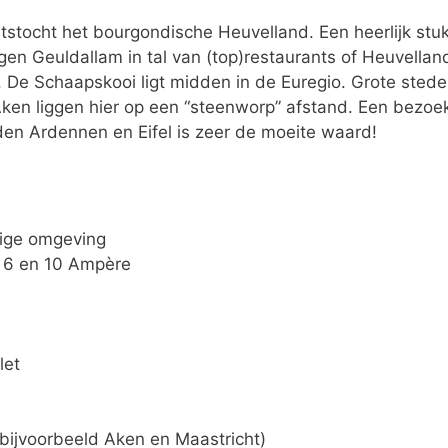
etstocht het bourgondische Heuvelland. Een heerlijk stu
igen Geuldallam in tal van (top)restaurants of Heuvellan
 De Schaapskooi ligt midden in de Euregio. Grote sted
 Aken liggen hier op een “steenworp” afstand. Een bezoe
n Ardennen en Eifel is zeer de moeite waard!
tige omgeving
n 6 en 10 Ampère
let
 bijvoorbeeld Aken en Maastricht)