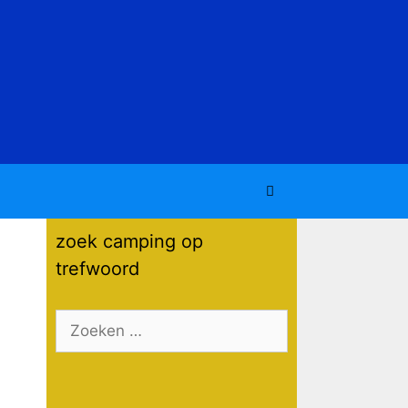
zoek camping op
trefwoord
Zoek
naar: