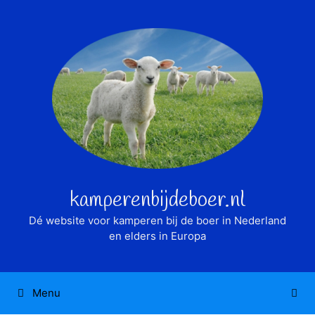
Ga
naar
de
inhoud
kamperenbijdeboer.nl
Dé website voor kamperen bij de boer in Nederland
en elders in Europa
Menu