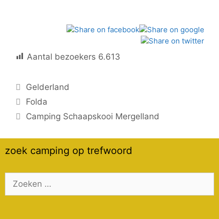
Aantal bezoekers
6.613
Categorieën
Gelderland
Folda
Camping Schaapskooi Mergelland
zoek camping op trefwoord
Zoek
naar: