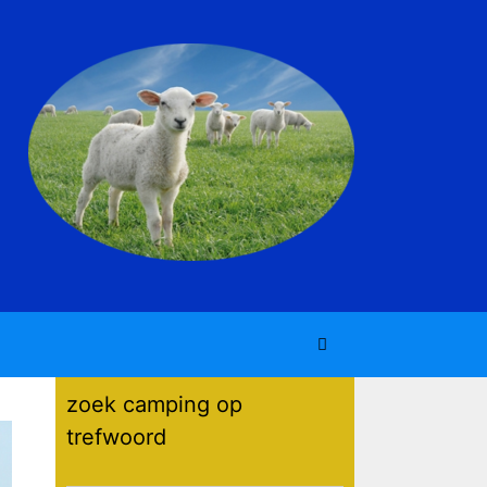
zoek camping op
trefwoord