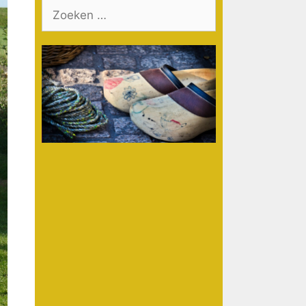
Zoek
naar: