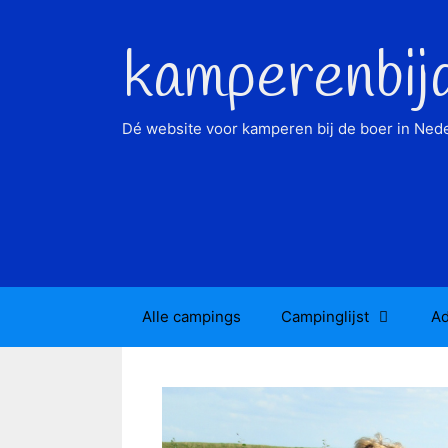
Ga
naar
kamperenbij
de
inhoud
Dé website voor kamperen bij de boer in Nede
Alle campings
Campinglijst
Ad