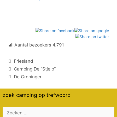
Aantal bezoekers
4.791
Categorieën
Friesland
Camping De “Stjelp”
De Groninger
zoek camping op trefwoord
Zoek
naar: