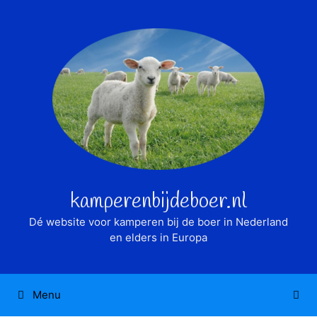
Ga
naar
de
inhoud
kamperenbijdeboer.nl
Dé website voor kamperen bij de boer in Nederland
en elders in Europa
Menu