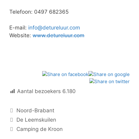
Telefoon: 0497 682365
E-mail:
info@detureluur.com
Website:
www.detureluur.com
Aantal bezoekers
6.180
Categorieën
Noord-Brabant
De Leemskuilen
Camping de Kroon