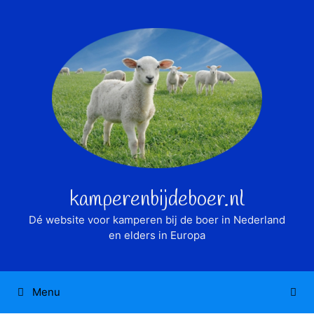
Ga
naar
de
inhoud
kamperenbijdeboer.nl
Dé website voor kamperen bij de boer in Nederland
en elders in Europa
Menu