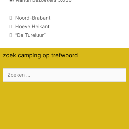
Categorieën
Noord-Brabant
Hoeve Heikant
“De Tureluur”
zoek camping op trefwoord
Zoek
naar: