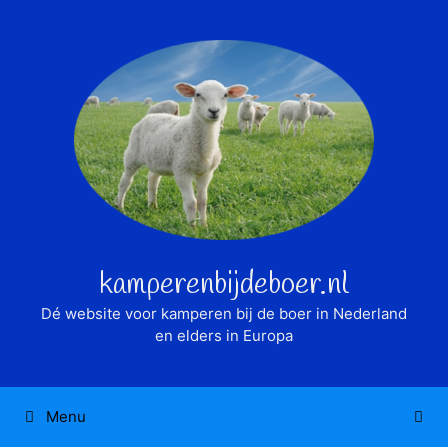
Ga
naar
de
inhoud
kamperenbijdeboer.nl
Dé website voor kamperen bij de boer in Nederland
en elders in Europa
Menu