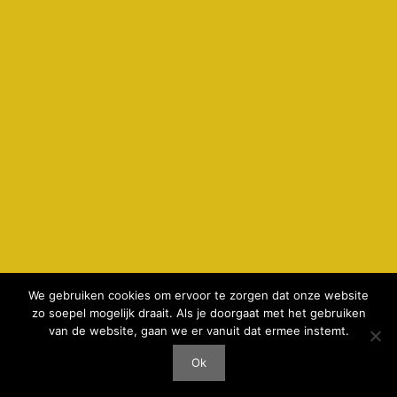
We gebruiken cookies om ervoor te zorgen dat onze website
zo soepel mogelijk draait. Als je doorgaat met het gebruiken
© 2026 kamperenbijdeboer.nl -
privacyverklaring & cookie
van de website, gaan we er vanuit dat ermee instemt.
gebruik
-
Disclaimer
-
realisatie AeWeb
Ok