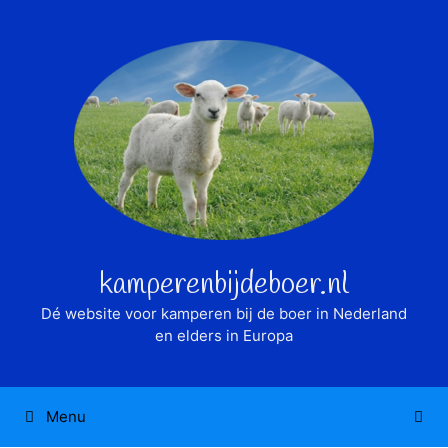
Ga
naar
de
inhoud
kamperenbijdeboer.nl
Dé website voor kamperen bij de boer in Nederland
en elders in Europa
Menu