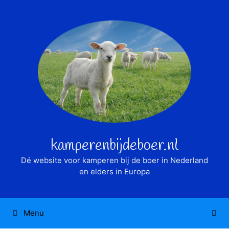
Ga
naar
de
inhoud
kamperenbijdeboer.nl
Dé website voor kamperen bij de boer in Nederland
en elders in Europa
Menu