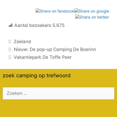
Aantal bezoekers
5.675
Categorieën
Zeeland
Nieuw: De pop-up Camping De Boerinn
Vakantiepark De Toffe Peer
zoek camping op trefwoord
Zoek
naar: