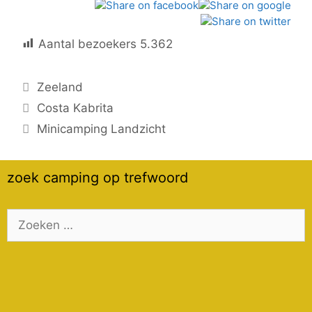
Aantal bezoekers
5.362
Categorieën
Zeeland
Costa Kabrita
Minicamping Landzicht
zoek camping op trefwoord
Zoek
naar: