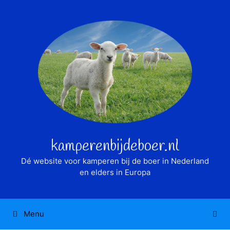
Ga
naar
de
inhoud
kamperenbijdeboer.nl
Dé website voor kamperen bij de boer in Nederland
en elders in Europa
Menu