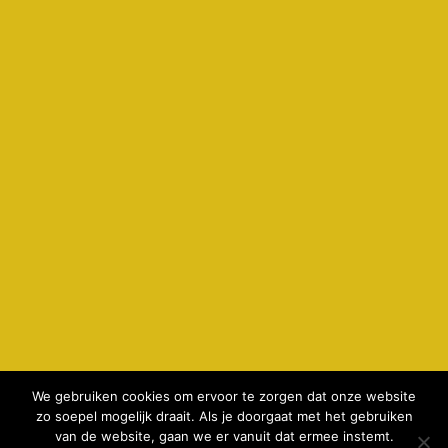
We gebruiken cookies om ervoor te zorgen dat onze website
zo soepel mogelijk draait. Als je doorgaat met het gebruiken
© 2026 kamperenbijdeboer.nl -
privacyverklaring & cookie
van de website, gaan we er vanuit dat ermee instemt.