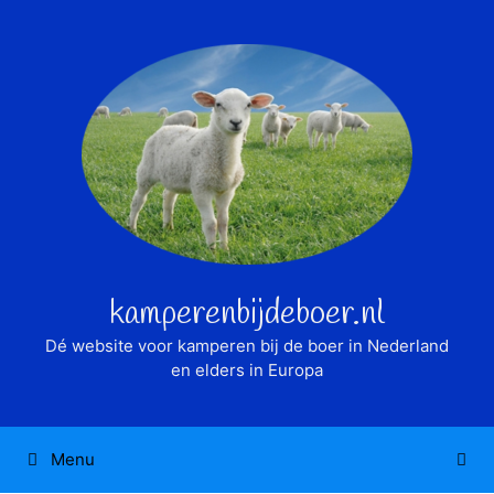
Ga
naar
de
inhoud
kamperenbijdeboer.nl
Dé website voor kamperen bij de boer in Nederland
en elders in Europa
Menu