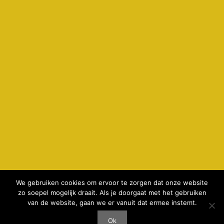
We gebruiken cookies om ervoor te zorgen dat onze website
zo soepel mogelijk draait. Als je doorgaat met het gebruiken
© 2026 kamperenbijdeboer.nl -
privacyverklaring & cookie
van de website, gaan we er vanuit dat ermee instemt.
gebruik
-
Disclaimer
-
realisatie AeWeb
Ok