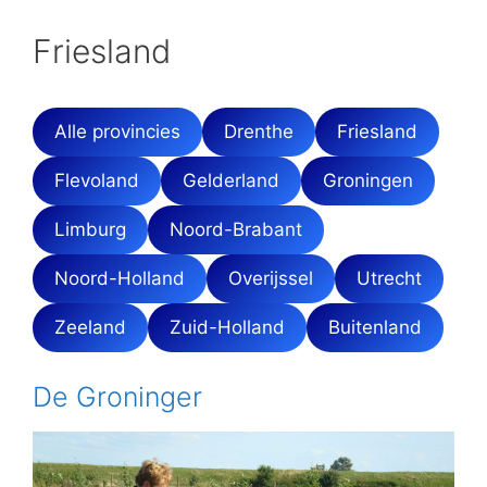
Friesland
Alle provincies
Drenthe
Friesland
Flevoland
Gelderland
Groningen
Limburg
Noord-Brabant
Noord-Holland
Overijssel
Utrecht
Zeeland
Zuid-Holland
Buitenland
De Groninger