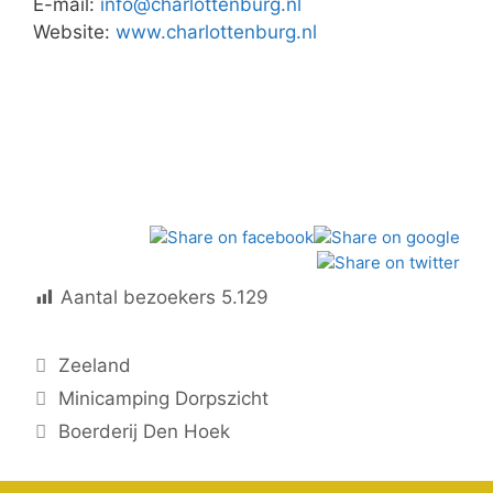
E-mail:
info@charlottenburg.nl
Website:
www.charlottenburg.nl
Aantal bezoekers
5.129
Categorieën
Zeeland
Minicamping Dorpszicht
Boerderij Den Hoek