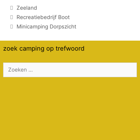
Categorieën
Zeeland
Recreatiebedrijf Boot
Minicamping Dorpszicht
zoek camping op trefwoord
Zoek
naar: