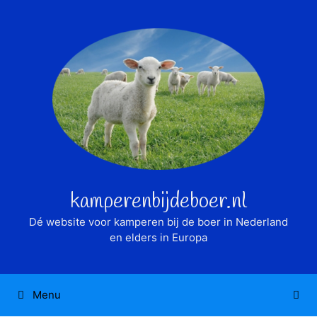
Ga
naar
de
inhoud
kamperenbijdeboer.nl
Dé website voor kamperen bij de boer in Nederland
en elders in Europa
Menu